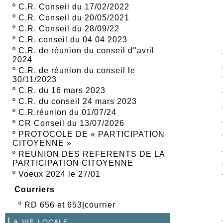
º
C.R. Conseil du 17/02/2022
º
C.R. Conseil du 20/05/2021
º
C.R. Conseil du 28/09/22
º
C.R. conseil du 04 04 2023
º
C.R. de réunion du conseil d''avril
2024
º
C.R. de réunion du conseil le
30/11/2023
º
C.R. du 16 mars 2023
º
C.R. du conseil 24 mars 2023
º
C.R.réunion du 01/07/24
º
CR Conseil du 13/07/2026
º
PROTOCOLE DE « PARTICIPATION
CITOYENNE »
º
REUNION DES REFERENTS DE LA
PARTICIPATION CITOYENNE
º
Voeux 2024 le 27/01
Courriers
º
RD 656 et 653|courrier
La vie locale