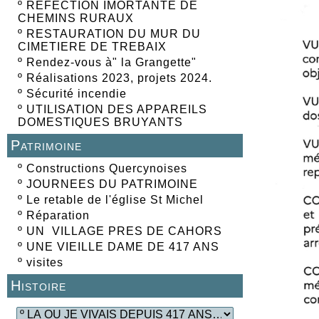
º
REFECTION IMORTANTE DE
CHEMINS RURAUX
º
RESTAURATION DU MUR DU
CIMETIERE DE TREBAIX
º
Rendez-vous à" la Grangette"
º
Réalisations 2023, projets 2024.
º
Sécurité incendie
º
UTILISATION DES APPAREILS
DOMESTIQUES BRUYANTS
Patrimoine
º
Constructions Quercynoises
º
JOURNEES DU PATRIMOINE
º
Le retable de l'église St Michel
º
Réparation
º
UN VILLAGE PRES DE CAHORS
º
UNE VIEILLE DAME DE 417 ANS
º
visites
Histoire