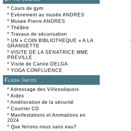
º
Cours de gym
º
Evènement au musée ANDRES
º
Musee Pierre ANDRES
º
Théâtre
º
Travaux de sécurisation
º
UN « COIN BIBLIOTHEQUE » A LA
GRANGETTE
º
VISITE DE LA SENATRICE MME
PREVILLE
º
Visite de Carole DELGA
º
YOGA CONFLUENCE
Flash Infos
º
Adressage des Villesséquois
º
Aides
º
Amélioration de la sécurité
º
Courrier CD
º
Manifestations et Animations en
2024
º
Que ferions nous sans eau?