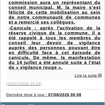
commission aura un représentant du
conseil municipal. M. la maire s’est
félicité de cette mobilisation au sein
de notre communauté de communes
et a remercié ses collègues.
-Canicule : après l’activation de la
réserve civique de la commune, il a
été rappelé à tous les membres du
conseil leur devoir de vigilance
auprès des personnes pouvant être
en difficulté face à cet épisode de
canicule. De même, la manifestation
du 14 juillet a été annulé suite à l’état
de « vigilance rouge ».
Lire la suite
(23/07/2026 15:20)
Dernière mise à jour :
07/08/2026 06:08