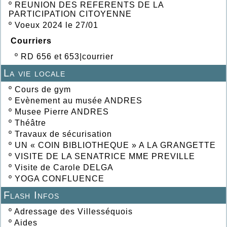
º
REUNION DES REFERENTS DE LA
PARTICIPATION CITOYENNE
º
Voeux 2024 le 27/01
Courriers
º
RD 656 et 653|courrier
La vie locale
º
Cours de gym
º
Evènement au musée ANDRES
º
Musee Pierre ANDRES
º
Théâtre
º
Travaux de sécurisation
º
UN « COIN BIBLIOTHEQUE » A LA GRANGETTE
º
VISITE DE LA SENATRICE MME PREVILLE
º
Visite de Carole DELGA
º
YOGA CONFLUENCE
Flash Infos
º
Adressage des Villesséquois
º
Aides