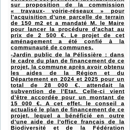
sur proposition de la commission
« travaux- voirie-réseaux » pour
l’acquisition d’une parcelle de terrain
de 150 m2 et a mandaté M. le Maire
pour lancer la procédure d’achat au
prix de 2 500 €. Le projet de cet
aménagement a été confié à la
communauté de communes.
-Jardin public de la Pélissière : dans
le cadre du plan de financement de ce
projet, la commune après avoir obtenu
les aides de la Région et du
Département en 2024 et 2025 pour un
total de 28 000 €, attendait la
subvention de l’Etat. Celle-ci vient
d’être accordée pour un montant de
15 000 €. A cet effet, le conseil a
actualisé le plan de financement de ce
projet, lequel a bénéficié en outre
d’une aide de l’office français de la
Biodiversité et de la Fédération