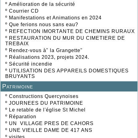
º
Amélioration de la sécurité
º
Courrier CD
º
Manifestations et Animations en 2024
º
Que ferions nous sans eau?
º
REFECTION IMORTANTE DE CHEMINS RURAUX
º
RESTAURATION DU MUR DU CIMETIERE DE
TREBAIX
º
Rendez-vous à" la Grangette"
º
Réalisations 2023, projets 2024.
º
Sécurité incendie
º
UTILISATION DES APPAREILS DOMESTIQUES
BRUYANTS
Patrimoine
º
Constructions Quercynoises
º
JOURNEES DU PATRIMOINE
º
Le retable de l'église St Michel
º
Réparation
º
UN VILLAGE PRES DE CAHORS
º
UNE VIEILLE DAME DE 417 ANS
º
visites