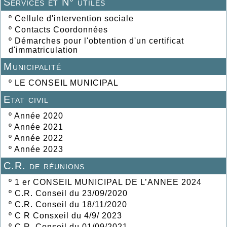
Services et N° utiles
º
Cellule d'intervention sociale
º
Contacts Coordonnées
º
Démarches pour l'obtention d'un certificat
d'immatriculation
Municipalité
º
LE CONSEIL MUNICIPAL
Etat civil
º
Année 2020
º
Année 2021
º
Année 2022
º
Année 2023
C.R. de réunions
º
1 er CONSEIL MUNICIPAL DE L’ANNEE 2024
º
C.R. Conseil du 23/09/2020
º
C.R. Conseil du 18/11/2020
º
C R Consxeil du 4/9/ 2023
º
C R. Conseil du 01/09/2021