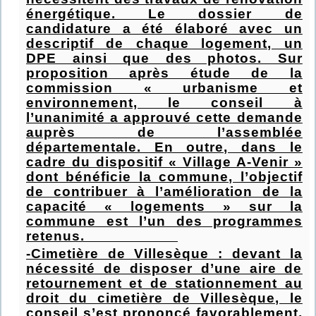
énergétique. Le dossier de
candidature a été élaboré avec un
descriptif de chaque logement, un
DPE ainsi que des photos. Sur
proposition après étude de la
commission « urbanisme et
environnement, le conseil à
l’unanimité a approuvé cette demande
auprès de l’assemblée
départementale. En outre, dans le
cadre du dispositif « Village A-Venir »
dont bénéficie la commune, l’objectif
de contribuer à l’amélioration de la
capacité « logements » sur la
commune est l’un des programmes
retenus.
-Cimetière de Villesèque : devant la
nécessité de disposer d’une aire de
retournement et de stationnement au
droit du cimetière de Villesèque, le
conseil s’est prononcé favorablement,