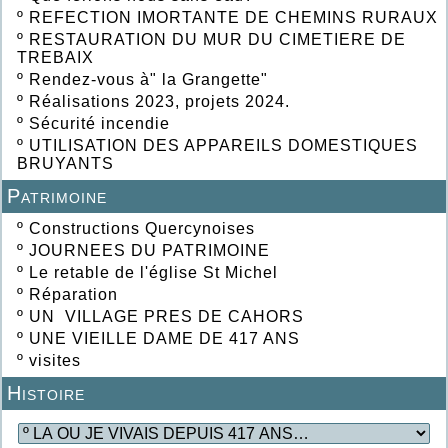
º
REFECTION IMORTANTE DE CHEMINS RURAUX
º
RESTAURATION DU MUR DU CIMETIERE DE
TREBAIX
º
Rendez-vous à" la Grangette"
º
Réalisations 2023, projets 2024.
º
Sécurité incendie
º
UTILISATION DES APPAREILS DOMESTIQUES
BRUYANTS
Patrimoine
º
Constructions Quercynoises
º
JOURNEES DU PATRIMOINE
º
Le retable de l'église St Michel
º
Réparation
º
UN VILLAGE PRES DE CAHORS
º
UNE VIEILLE DAME DE 417 ANS
º
visites
Histoire