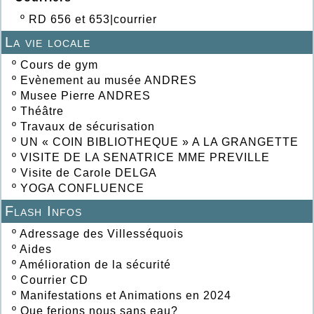
º
RD 656 et 653|courrier
La vie locale
º
Cours de gym
º
Evènement au musée ANDRES
º
Musee Pierre ANDRES
º
Théâtre
º
Travaux de sécurisation
º
UN « COIN BIBLIOTHEQUE » A LA GRANGETTE
º
VISITE DE LA SENATRICE MME PREVILLE
º
Visite de Carole DELGA
º
YOGA CONFLUENCE
Flash Infos
º
Adressage des Villesséquois
º
Aides
º
Amélioration de la sécurité
º
Courrier CD
º
Manifestations et Animations en 2024
º
Que ferions nous sans eau?