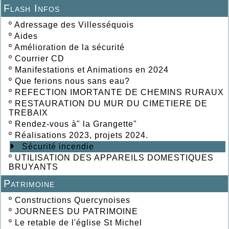
Flash Infos
º
Adressage des Villesséquois
º
Aides
º
Amélioration de la sécurité
º
Courrier CD
º
Manifestations et Animations en 2024
º
Que ferions nous sans eau?
º
REFECTION IMORTANTE DE CHEMINS RURAUX
º
RESTAURATION DU MUR DU CIMETIERE DE
TREBAIX
º
Rendez-vous à" la Grangette"
º
Réalisations 2023, projets 2024.
Sécurité incendie
º
UTILISATION DES APPAREILS DOMESTIQUES
BRUYANTS
Patrimoine
º
Constructions Quercynoises
º
JOURNEES DU PATRIMOINE
º
Le retable de l'église St Michel