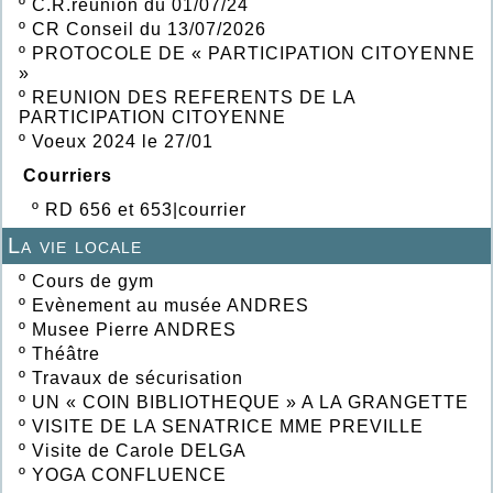
º
C.R.réunion du 01/07/24
º
CR Conseil du 13/07/2026
º
PROTOCOLE DE « PARTICIPATION CITOYENNE
»
º
REUNION DES REFERENTS DE LA
PARTICIPATION CITOYENNE
º
Voeux 2024 le 27/01
Courriers
º
RD 656 et 653|courrier
La vie locale
º
Cours de gym
º
Evènement au musée ANDRES
º
Musee Pierre ANDRES
º
Théâtre
º
Travaux de sécurisation
º
UN « COIN BIBLIOTHEQUE » A LA GRANGETTE
º
VISITE DE LA SENATRICE MME PREVILLE
º
Visite de Carole DELGA
º
YOGA CONFLUENCE