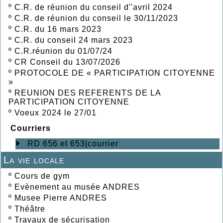
º
C.R. de réunion du conseil d''avril 2024
º
C.R. de réunion du conseil le 30/11/2023
º
C.R. du 16 mars 2023
º
C.R. du conseil 24 mars 2023
º
C.R.réunion du 01/07/24
º
CR Conseil du 13/07/2026
º
PROTOCOLE DE « PARTICIPATION CITOYENNE
»
º
REUNION DES REFERENTS DE LA
PARTICIPATION CITOYENNE
º
Voeux 2024 le 27/01
Courriers
RD 656 et 653|courrier
La vie locale
º
Cours de gym
º
Evènement au musée ANDRES
º
Musee Pierre ANDRES
º
Théâtre
º
Travaux de sécurisation