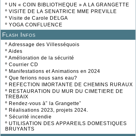
º
UN « COIN BIBLIOTHEQUE » A LA GRANGETTE
º
VISITE DE LA SENATRICE MME PREVILLE
º
Visite de Carole DELGA
º
YOGA CONFLUENCE
Flash Infos
º
Adressage des Villesséquois
º
Aides
º
Amélioration de la sécurité
º
Courrier CD
º
Manifestations et Animations en 2024
º
Que ferions nous sans eau?
º
REFECTION IMORTANTE DE CHEMINS RURAUX
º
RESTAURATION DU MUR DU CIMETIERE DE
TREBAIX
º
Rendez-vous à" la Grangette"
º
Réalisations 2023, projets 2024.
º
Sécurité incendie
º
UTILISATION DES APPAREILS DOMESTIQUES
BRUYANTS