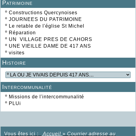
Patrimoine
º
Constructions Quercynoises
º
JOURNEES DU PATRIMOINE
º
Le retable de l'église St Michel
º
Réparation
º
UN VILLAGE PRES DE CAHORS
º
UNE VIEILLE DAME DE 417 ANS
º
visites
Histoire
Intercommunalité
º
Missions de l'intercommunalité
º
PLUi
Vous êtes ici :
Accueil
»
Courrier adresse au