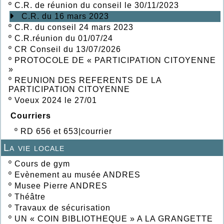
º
C.R. de réunion du conseil le 30/11/2023
C.R. du 16 mars 2023
º
C.R. du conseil 24 mars 2023
º
C.R.réunion du 01/07/24
º
CR Conseil du 13/07/2026
º
PROTOCOLE DE « PARTICIPATION CITOYENNE
»
º
REUNION DES REFERENTS DE LA
PARTICIPATION CITOYENNE
º
Voeux 2024 le 27/01
Courriers
º
RD 656 et 653|courrier
La vie locale
º
Cours de gym
º
Evènement au musée ANDRES
º
Musee Pierre ANDRES
º
Théâtre
º
Travaux de sécurisation
º
UN « COIN BIBLIOTHEQUE » A LA GRANGETTE