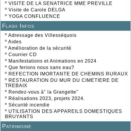
º
VISITE DE LA SENATRICE MME PREVILLE
º
Visite de Carole DELGA
º
YOGA CONFLUENCE
Flash Infos
º
Adressage des Villesséquois
º
Aides
º
Amélioration de la sécurité
º
Courrier CD
º
Manifestations et Animations en 2024
º
Que ferions nous sans eau?
º
REFECTION IMORTANTE DE CHEMINS RURAUX
º
RESTAURATION DU MUR DU CIMETIERE DE
TREBAIX
º
Rendez-vous à" la Grangette"
º
Réalisations 2023, projets 2024.
º
Sécurité incendie
º
UTILISATION DES APPAREILS DOMESTIQUES
BRUYANTS
Patrimoine