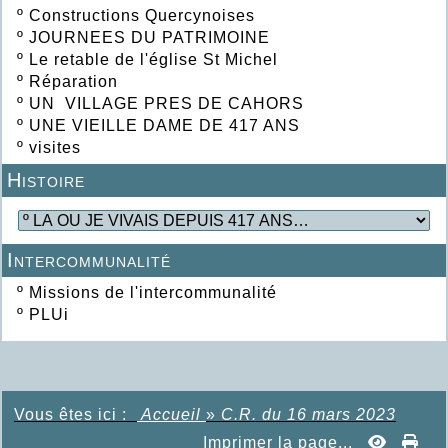
º
Constructions Quercynoises
º
JOURNEES DU PATRIMOINE
º
Le retable de l'église St Michel
º
Réparation
º
UN VILLAGE PRES DE CAHORS
º
UNE VIEILLE DAME DE 417 ANS
º
visites
Histoire
Intercommunalité
º
Missions de l'intercommunalité
º
PLUi
Vous êtes ici :
Accueil
»
C.R. du 16 mars 2023
Imprimer la page...