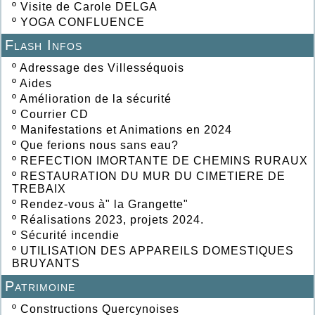
º
Visite de Carole DELGA
º
YOGA CONFLUENCE
Flash Infos
º
Adressage des Villesséquois
º
Aides
º
Amélioration de la sécurité
º
Courrier CD
º
Manifestations et Animations en 2024
º
Que ferions nous sans eau?
º
REFECTION IMORTANTE DE CHEMINS RURAUX
º
RESTAURATION DU MUR DU CIMETIERE DE
TREBAIX
º
Rendez-vous à" la Grangette"
º
Réalisations 2023, projets 2024.
º
Sécurité incendie
º
UTILISATION DES APPAREILS DOMESTIQUES
BRUYANTS
Patrimoine
º
Constructions Quercynoises