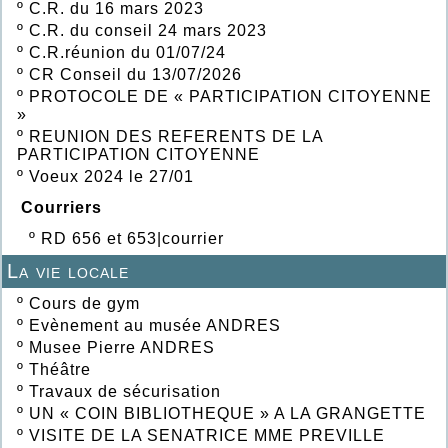
º
C.R. du 16 mars 2023
º
C.R. du conseil 24 mars 2023
º
C.R.réunion du 01/07/24
º
CR Conseil du 13/07/2026
º
PROTOCOLE DE « PARTICIPATION CITOYENNE
»
º
REUNION DES REFERENTS DE LA
PARTICIPATION CITOYENNE
º
Voeux 2024 le 27/01
Courriers
º
RD 656 et 653|courrier
La vie locale
º
Cours de gym
º
Evènement au musée ANDRES
º
Musee Pierre ANDRES
º
Théâtre
º
Travaux de sécurisation
º
UN « COIN BIBLIOTHEQUE » A LA GRANGETTE
º
VISITE DE LA SENATRICE MME PREVILLE