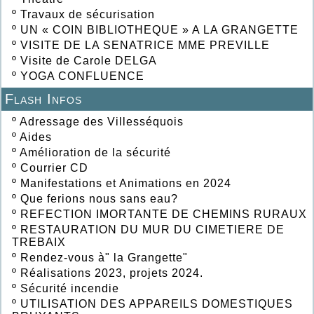
º
Travaux de sécurisation
º
UN « COIN BIBLIOTHEQUE » A LA GRANGETTE
º
VISITE DE LA SENATRICE MME PREVILLE
º
Visite de Carole DELGA
º
YOGA CONFLUENCE
Flash Infos
º
Adressage des Villesséquois
º
Aides
º
Amélioration de la sécurité
º
Courrier CD
º
Manifestations et Animations en 2024
º
Que ferions nous sans eau?
º
REFECTION IMORTANTE DE CHEMINS RURAUX
º
RESTAURATION DU MUR DU CIMETIERE DE
TREBAIX
º
Rendez-vous à" la Grangette"
º
Réalisations 2023, projets 2024.
º
Sécurité incendie
º
UTILISATION DES APPAREILS DOMESTIQUES