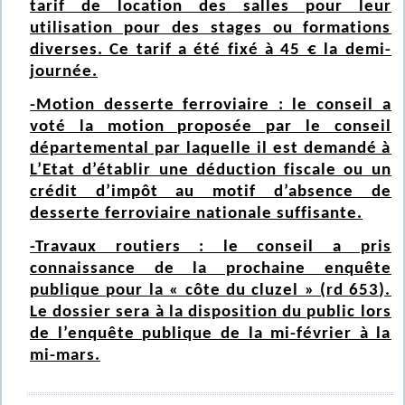
tarif de location des salles pour leur
utilisation pour des stages ou formations
diverses. Ce tarif a été fixé à 45 € la demi-
journée.
-Motion desserte ferroviaire : le conseil a
voté la motion proposée par le conseil
départemental par laquelle il est demandé à
L’Etat d’établir une déduction fiscale ou un
crédit d’impôt au motif d’absence de
desserte ferroviaire nationale suffisante.
-Travaux routiers : le conseil a pris
connaissance de la prochaine enquête
publique pour la « côte du cluzel » (rd 653).
Le dossier sera à la disposition du public lors
de l’enquête publique de la mi-février à la
mi-mars.