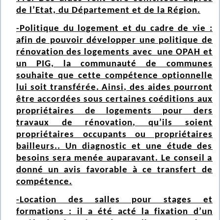
de l’Etat, du Département et de la Région.
-Politique du logement et du cadre de vie :
afin de pouvoir développer une politique de
rénovation des logements avec une OPAH et
un PIG, la communauté de communes
souhaite que cette compétence optionnelle
lui soit transférée. Ainsi, des aides pourront
être accordées sous certaines coéditions aux
propriétaires de logements pour ders
travaux de rénovation, qu’ils soient
propriétaires occupants ou propriétaires
bailleurs.. Un diagnostic et une étude des
besoins sera menée auparavant. Le conseil a
donné un avis favorable à ce transfert de
compétence.
-Location des salles pour stages et
formations : il a été acté la fixation d’un