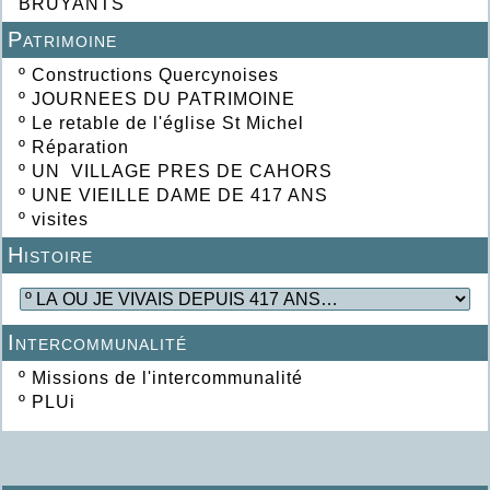
BRUYANTS
Patrimoine
º
Constructions Quercynoises
º
JOURNEES DU PATRIMOINE
º
Le retable de l'église St Michel
º
Réparation
º
UN VILLAGE PRES DE CAHORS
º
UNE VIEILLE DAME DE 417 ANS
º
visites
Histoire
Intercommunalité
º
Missions de l'intercommunalité
º
PLUi