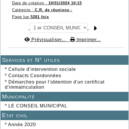
Date de création :
10/01/2024 10:15
Catégorie :
C.R. de réunions -
Page lue
5281 fois
Prévisualiser...
Imprimer...
Services et N° utiles
º
Cellule d'intervention sociale
º
Contacts Coordonnées
º
Démarches pour l'obtention d'un certificat
d'immatriculation
Municipalité
º
LE CONSEIL MUNICIPAL
Etat civil
º
Année 2020