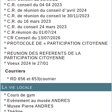
º
C.R. conseil du 04 04 2023
º
C.R. de réunion du conseil d''avril 2024
º
C.R. de réunion du conseil le 30/11/2023
º
C.R. du 16 mars 2023
º
C.R. du conseil 24 mars 2023
º
C.R.réunion du 01/07/24
º
CR Conseil du 13/07/2026
º
PROTOCOLE DE « PARTICIPATION CITOYENNE
»
º
REUNION DES REFERENTS DE LA
PARTICIPATION CITOYENNE
º
Voeux 2024 le 27/01
Courriers
º
RD 656 et 653|courrier
La vie locale
º
Cours de gym
º
Evènement au musée ANDRES
º
Musee Pierre ANDRES
º
Théâtre