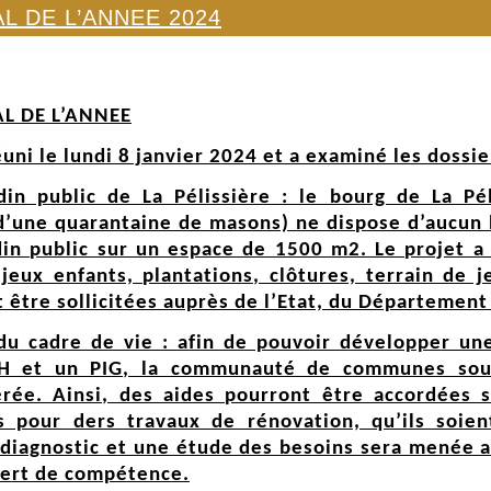
AL DE L’ANNEE 2024
L DE L’ANNEE
éuni le lundi 8 janvier 2024 et a examiné les dossie
din public de La Pélissière : le bourg de La Pé
une quarantaine de masons) ne dispose d’aucun li
din public sur un espace de 1500 m2. Le projet a
jeux enfants, plantations, clôtures, terrain de j
 être sollicitées auprès de l’Etat, du Département 
du cadre de vie : afin de pouvoir développer un
 et un PIG, la communauté de communes souh
férée. Ainsi, des aides pourront être accordées 
s pour ders travaux de rénovation, qu’ils soien
n diagnostic et une étude des besoins sera menée 
sfert de compétence.