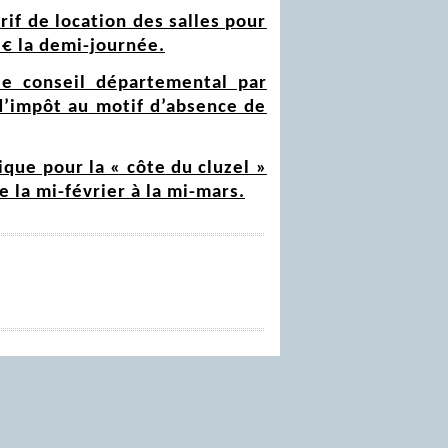
arif de location des salles pour
5 € la demi-journée.
le conseil départemental par
 d’impôt au motif d’absence de
ique pour la « côte du cluzel »
e la mi-février à la mi-mars.