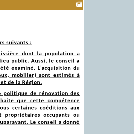
rs suivants :
lissière dont la population a
eu public. Aussi, le conseil a
 été examiné. L’acquisition du
eux, mobilier) sont estimés à
et de la Région.
e politique de rénovation des
aite que cette compétence
sous certaines coéditions aux
t propriétaires occupants ou
auparavant. Le conseil a donné