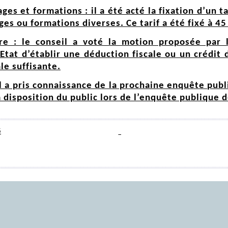
ges et formations : il a été acté la fixation d’un t
ages ou formations diverses. Ce tarif a été fixé à 4
ire : le conseil a voté la motion proposée par 
’Etat d’établir une déduction fiscale ou un crédit
le suffisante.
il a pris connaissance de la prochaine enquête publ
a disposition du public lors de l’enquête publique d
5