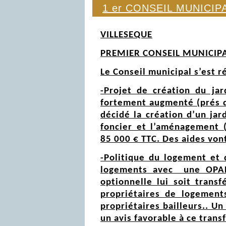
1 er CONSEIL MUNICIP
VILLESEQUE
PREMIER CONSEIL MUNICIPA
Le Conseil municipal s’est r
-Projet de création du jar
fortement augmenté (prés d’
décidé la création d’un jar
foncier et l’aménagement (
85 000 € TTC. Des aides vont
-Politique du logement et 
logements avec une OPAH
optionnelle lui soit trans
propriétaires de logement
propriétaires bailleurs.. U
un avis favorable à ce tran