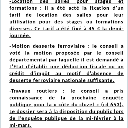
-Location des salles pour stages et
formations : il a été acté la fixation d’un
tarif de location des salles pour leur
utilisation pour des stages ou formations
diverses. Ce tarif a été fixé à 45 € la demi-
journée.
-Motion desserte ferroviaire : le conseil a
voté la motion proposée par le conseil
départemental par laquelle il est demandé à
L’Etat d’établir une déduction fiscale ou un
crédit d’impôt au motif d’absence de
desserte ferroviaire nationale suffisante.
-Travaux routiers : le conseil a pris
connaissance de la prochaine enquête
publique pour la « côte du cluzel » (rd 653).
Le dossier sera à la disposition du public lors
de l’enquête publique de la mi-février à la
mi-mars.