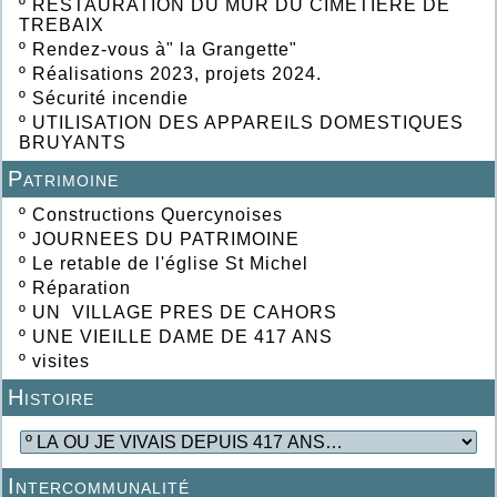
º
RESTAURATION DU MUR DU CIMETIERE DE
TREBAIX
º
Rendez-vous à" la Grangette"
º
Réalisations 2023, projets 2024.
º
Sécurité incendie
º
UTILISATION DES APPAREILS DOMESTIQUES
BRUYANTS
Patrimoine
º
Constructions Quercynoises
º
JOURNEES DU PATRIMOINE
º
Le retable de l'église St Michel
º
Réparation
º
UN VILLAGE PRES DE CAHORS
º
UNE VIEILLE DAME DE 417 ANS
º
visites
Histoire
Intercommunalité