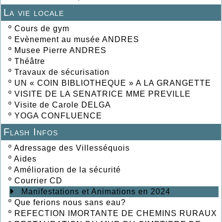
La vie locale
º
Cours de gym
º
Evènement au musée ANDRES
º
Musee Pierre ANDRES
º
Théâtre
º
Travaux de sécurisation
º
UN « COIN BIBLIOTHEQUE » A LA GRANGETTE
º
VISITE DE LA SENATRICE MME PREVILLE
º
Visite de Carole DELGA
º
YOGA CONFLUENCE
Flash Infos
º
Adressage des Villesséquois
º
Aides
º
Amélioration de la sécurité
º
Courrier CD
Manifestations et Animations en 2024
º
Que ferions nous sans eau?
º
REFECTION IMORTANTE DE CHEMINS RURAUX