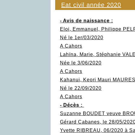
Eat civil année 2020
- Avis de naissance :
Eloi, Emmanuel, Philippe PE
Né le 1er/03/2020
A Cahors
Lahïna, Marie, Stéphanie VA
Née le 3/06/2020
A Cahors
Kahanui, Keori Mauri MAUR
Né le 22/09/2020
A Cahors
- Décès :
Suzanne BOUDET veuve BROUS
Gérard Cabanes, le 28/05/2020
Yvette RIBREAU, 06/2020 à Sa