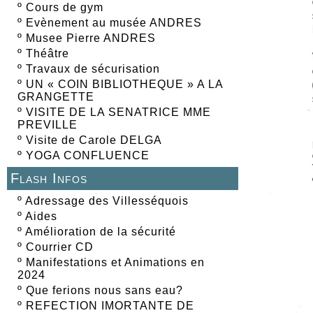
º
Cours de gym
º
Evènement au musée ANDRES
º
Musee Pierre ANDRES
º
Théâtre
º
Travaux de sécurisation
º
UN « COIN BIBLIOTHEQUE » A LA
GRANGETTE
º
VISITE DE LA SENATRICE MME
PREVILLE
º
Visite de Carole DELGA
º
YOGA CONFLUENCE
Flash Infos
º
Adressage des Villesséquois
º
Aides
º
Amélioration de la sécurité
º
Courrier CD
º
Manifestations et Animations en
2024
º
Que ferions nous sans eau?
º
REFECTION IMORTANTE DE