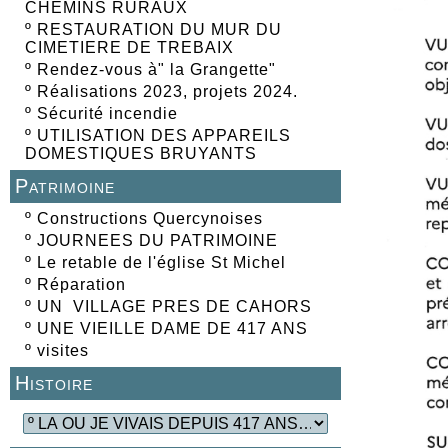
CHEMINS RURAUX
º
RESTAURATION DU MUR DU
CIMETIERE DE TREBAIX
º
Rendez-vous à" la Grangette"
º
Réalisations 2023, projets 2024.
º
Sécurité incendie
º
UTILISATION DES APPAREILS
DOMESTIQUES BRUYANTS
Patrimoine
º
Constructions Quercynoises
º
JOURNEES DU PATRIMOINE
º
Le retable de l'église St Michel
º
Réparation
º
UN VILLAGE PRES DE CAHORS
º
UNE VIEILLE DAME DE 417 ANS
º
visites
Histoire