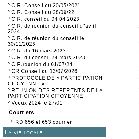
º
C.R. Conseil du 20/05/2021
º
C.R. Conseil du 28/09/22
º
C.R. conseil du 04 04 2023
º
C.R. de réunion du conseil d''avril
2024
º
C.R. de réunion du conseil le
30/11/2023
º
C.R. du 16 mars 2023
º
C.R. du conseil 24 mars 2023
º
C.R.réunion du 01/07/24
º
CR Conseil du 13/07/2026
º
PROTOCOLE DE « PARTICIPATION
CITOYENNE »
º
REUNION DES REFERENTS DE LA
PARTICIPATION CITOYENNE
º
Voeux 2024 le 27/01
Courriers
º
RD 656 et 653|courrier
La vie locale