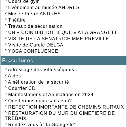
º
Cours de gym
º
Evènement au musée ANDRES
º
Musee Pierre ANDRES
º
Théâtre
º
Travaux de sécurisation
º
UN « COIN BIBLIOTHEQUE » A LA GRANGETTE
º
VISITE DE LA SENATRICE MME PREVILLE
º
Visite de Carole DELGA
º
YOGA CONFLUENCE
Flash Infos
º
Adressage des Villesséquois
º
Aides
º
Amélioration de la sécurité
º
Courrier CD
º
Manifestations et Animations en 2024
º
Que ferions nous sans eau?
º
REFECTION IMORTANTE DE CHEMINS RURAUX
º
RESTAURATION DU MUR DU CIMETIERE DE
TREBAIX
º
Rendez-vous à" la Grangette"