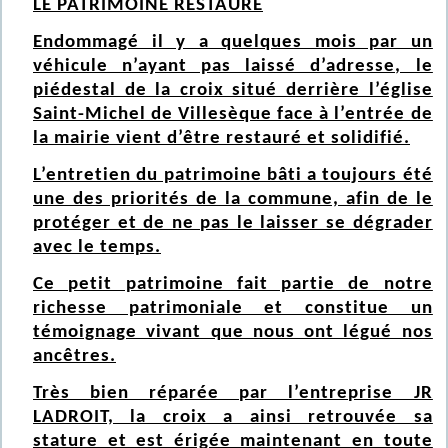
LE PATRIMOINE RESTAURE
Endommagé il y a quelques mois par un
véhicule n’ayant pas laissé d’adresse, le
piédestal de la croix situé derrière l’église
Saint-Michel de Villesèque face à l’entrée de
la mairie vient d’être restauré et solidifié.
L’entretien du patrimoine bâti a toujours été
une des priorités de la commune, afin de le
protéger et de ne pas le laisser se dégrader
avec le temps.
Ce petit patrimoine fait partie de notre
richesse patrimoniale et constitue un
témoignage vivant que nous ont légué nos
ancêtres.
Très bien réparée par l’entreprise JR
LADROIT, la croix a ainsi retrouvée sa
stature et est érigée maintenant en toute