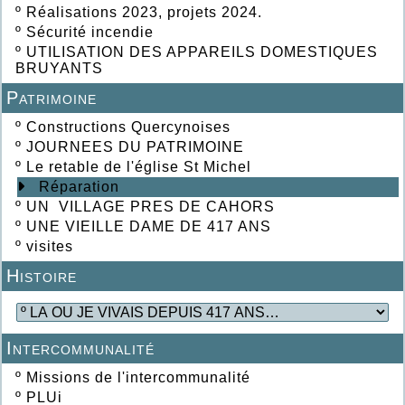
º
Réalisations 2023, projets 2024.
º
Sécurité incendie
º
UTILISATION DES APPAREILS DOMESTIQUES
BRUYANTS
Patrimoine
º
Constructions Quercynoises
º
JOURNEES DU PATRIMOINE
º
Le retable de l'église St Michel
Réparation
º
UN VILLAGE PRES DE CAHORS
º
UNE VIEILLE DAME DE 417 ANS
º
visites
Histoire
Intercommunalité
º
Missions de l'intercommunalité
º
PLUi