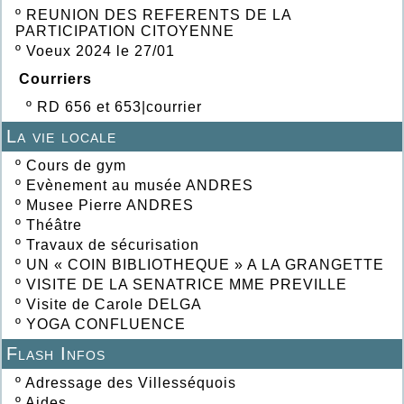
º
REUNION DES REFERENTS DE LA
PARTICIPATION CITOYENNE
º
Voeux 2024 le 27/01
Courriers
º
RD 656 et 653|courrier
La vie locale
º
Cours de gym
º
Evènement au musée ANDRES
º
Musee Pierre ANDRES
º
Théâtre
º
Travaux de sécurisation
º
UN « COIN BIBLIOTHEQUE » A LA GRANGETTE
º
VISITE DE LA SENATRICE MME PREVILLE
º
Visite de Carole DELGA
º
YOGA CONFLUENCE
Flash Infos
º
Adressage des Villesséquois
º
Aides