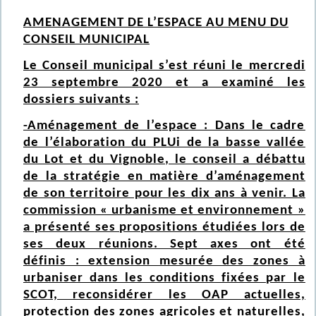
AMENAGEMENT DE L’ESPACE AU MENU DU
CONSEIL MUNICIPAL
Le Conseil municipal s’est réuni le mercredi
23 septembre 2020 et a examiné les
dossiers suivants :
-Aménagement de l’espace : Dans le cadre
de l’élaboration du PLUi de la basse vallée
du Lot et du Vignoble, le conseil a débattu
de la stratégie en matière d’aménagement
de son territoire pour les dix ans à venir. La
commission « urbanisme et environnement »
a présenté ses propositions étudiées lors de
ses deux réunions. Sept axes ont été
définis : extension mesurée des zones à
urbaniser dans les conditions fixées par le
SCOT, reconsidérer les OAP actuelles,
protection des zones agricoles et naturelles,