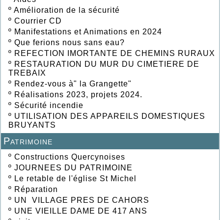
º
Amélioration de la sécurité
º
Courrier CD
º
Manifestations et Animations en 2024
º
Que ferions nous sans eau?
º
REFECTION IMORTANTE DE CHEMINS RURAUX
º
RESTAURATION DU MUR DU CIMETIERE DE
TREBAIX
º
Rendez-vous à" la Grangette"
º
Réalisations 2023, projets 2024.
º
Sécurité incendie
º
UTILISATION DES APPAREILS DOMESTIQUES
BRUYANTS
Patrimoine
º
Constructions Quercynoises
º
JOURNEES DU PATRIMOINE
º
Le retable de l'église St Michel
º
Réparation
º
UN VILLAGE PRES DE CAHORS
º
UNE VIEILLE DAME DE 417 ANS