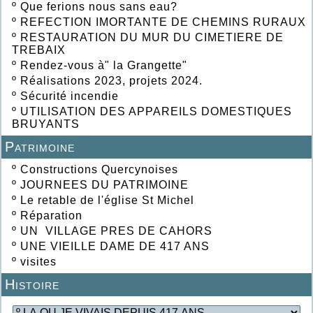
º
Que ferions nous sans eau?
º
REFECTION IMORTANTE DE CHEMINS RURAUX
º
RESTAURATION DU MUR DU CIMETIERE DE
TREBAIX
º
Rendez-vous à" la Grangette"
º
Réalisations 2023, projets 2024.
º
Sécurité incendie
º
UTILISATION DES APPAREILS DOMESTIQUES
BRUYANTS
Patrimoine
º
Constructions Quercynoises
º
JOURNEES DU PATRIMOINE
º
Le retable de l'église St Michel
º
Réparation
º
UN VILLAGE PRES DE CAHORS
º
UNE VIEILLE DAME DE 417 ANS
º
visites
Histoire