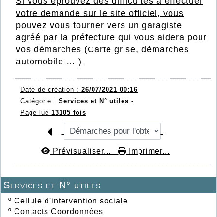
Si vous éprouvez des difficultés à effectuer
votre demande sur le site officiel, vous
pouvez vous tourner vers un garagiste
agréé par la préfecture qui vous aidera pour
vos démarches (Carte grise,
démarches
automobile
… )
Date de création :
26/07/2021 00:16
Catégorie :
Services et N° utiles -
Page lue
13105 fois
Prévisualiser...
Imprimer...
Services et N° utiles
º
Cellule d'intervention sociale
º
Contacts Coordonnées