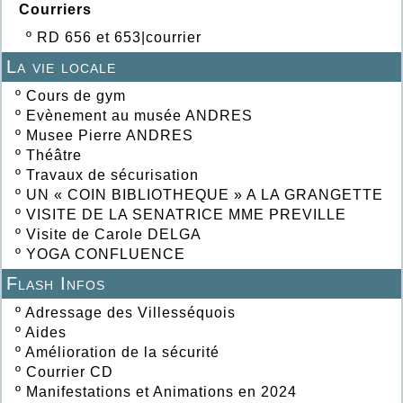
Courriers
º
RD 656 et 653|courrier
La vie locale
º
Cours de gym
º
Evènement au musée ANDRES
º
Musee Pierre ANDRES
º
Théâtre
º
Travaux de sécurisation
º
UN « COIN BIBLIOTHEQUE » A LA GRANGETTE
º
VISITE DE LA SENATRICE MME PREVILLE
º
Visite de Carole DELGA
º
YOGA CONFLUENCE
Flash Infos
º
Adressage des Villesséquois
º
Aides
º
Amélioration de la sécurité
º
Courrier CD
º
Manifestations et Animations en 2024