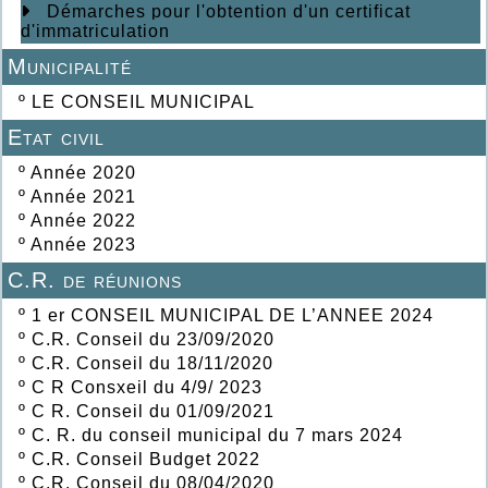
Démarches pour l'obtention d'un certificat
d'immatriculation
Municipalité
º
LE CONSEIL MUNICIPAL
Etat civil
º
Année 2020
º
Année 2021
º
Année 2022
º
Année 2023
C.R. de réunions
º
1 er CONSEIL MUNICIPAL DE L’ANNEE 2024
º
C.R. Conseil du 23/09/2020
º
C.R. Conseil du 18/11/2020
º
C R Consxeil du 4/9/ 2023
º
C R. Conseil du 01/09/2021
º
C. R. du conseil municipal du 7 mars 2024
º
C.R. Conseil Budget 2022
º
C.R. Conseil du 08/04/2020