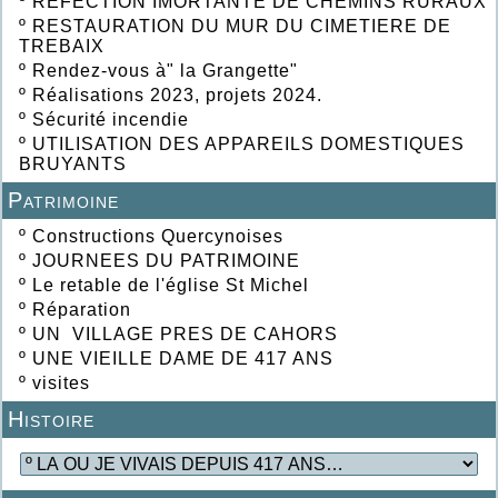
º
REFECTION IMORTANTE DE CHEMINS RURAUX
º
RESTAURATION DU MUR DU CIMETIERE DE
TREBAIX
º
Rendez-vous à" la Grangette"
º
Réalisations 2023, projets 2024.
º
Sécurité incendie
º
UTILISATION DES APPAREILS DOMESTIQUES
BRUYANTS
Patrimoine
º
Constructions Quercynoises
º
JOURNEES DU PATRIMOINE
º
Le retable de l'église St Michel
º
Réparation
º
UN VILLAGE PRES DE CAHORS
º
UNE VIEILLE DAME DE 417 ANS
º
visites
Histoire