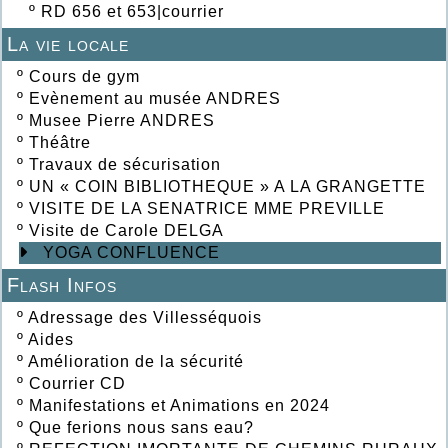
º
RD 656 et 653|courrier
La vie locale
º
Cours de gym
º
Evènement au musée ANDRES
º
Musee Pierre ANDRES
º
Théâtre
º
Travaux de sécurisation
º
UN « COIN BIBLIOTHEQUE » A LA GRANGETTE
º
VISITE DE LA SENATRICE MME PREVILLE
º
Visite de Carole DELGA
YOGA CONFLUENCE
Flash Infos
º
Adressage des Villesséquois
º
Aides
º
Amélioration de la sécurité
º
Courrier CD
º
Manifestations et Animations en 2024
º
Que ferions nous sans eau?