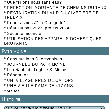
º
Que ferions nous sans eau?
º
REFECTION IMORTANTE DE CHEMINS RURAUX
º
RESTAURATION DU MUR DU CIMETIERE DE
TREBAIX
º
Rendez-vous à" la Grangette"
º
Réalisations 2023, projets 2024.
º
Sécurité incendie
º
UTILISATION DES APPAREILS DOMESTIQUES
BRUYANTS
Patrimoine
º
Constructions Quercynoises
º
JOURNEES DU PATRIMOINE
º
Le retable de l'église St Michel
º
Réparation
º
UN VILLAGE PRES DE CAHORS
º
UNE VIEILLE DAME DE 417 ANS
º
visites
Histoire