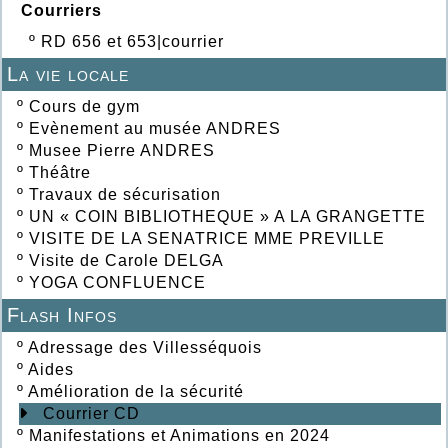
Courriers
º
RD 656 et 653|courrier
La vie locale
º
Cours de gym
º
Evènement au musée ANDRES
º
Musee Pierre ANDRES
º
Théâtre
º
Travaux de sécurisation
º
UN « COIN BIBLIOTHEQUE » A LA GRANGETTE
º
VISITE DE LA SENATRICE MME PREVILLE
º
Visite de Carole DELGA
º
YOGA CONFLUENCE
Flash Infos
º
Adressage des Villesséquois
º
Aides
º
Amélioration de la sécurité
Courrier CD
º
Manifestations et Animations en 2024