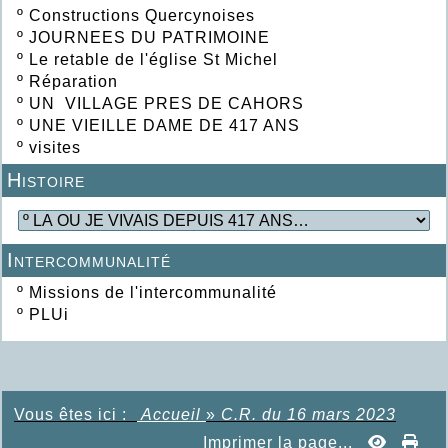
º
Constructions Quercynoises
º
JOURNEES DU PATRIMOINE
º
Le retable de l'église St Michel
º
Réparation
º
UN VILLAGE PRES DE CAHORS
º
UNE VIEILLE DAME DE 417 ANS
º
visites
Histoire
Intercommunalité
º
Missions de l'intercommunalité
º
PLUi
Vous êtes ici :
Accueil
»
C.R. du 16 mars 2023
Imprimer la page...