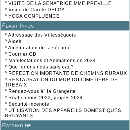
º
VISITE DE LA SENATRICE MME PREVILLE
º
Visite de Carole DELGA
º
YOGA CONFLUENCE
Flash Infos
º
Adressage des Villesséquois
º
Aides
º
Amélioration de la sécurité
º
Courrier CD
º
Manifestations et Animations en 2024
º
Que ferions nous sans eau?
º
REFECTION IMORTANTE DE CHEMINS RURAUX
º
RESTAURATION DU MUR DU CIMETIERE DE
TREBAIX
º
Rendez-vous à" la Grangette"
º
Réalisations 2023, projets 2024.
º
Sécurité incendie
º
UTILISATION DES APPAREILS DOMESTIQUES
BRUYANTS
Patrimoine