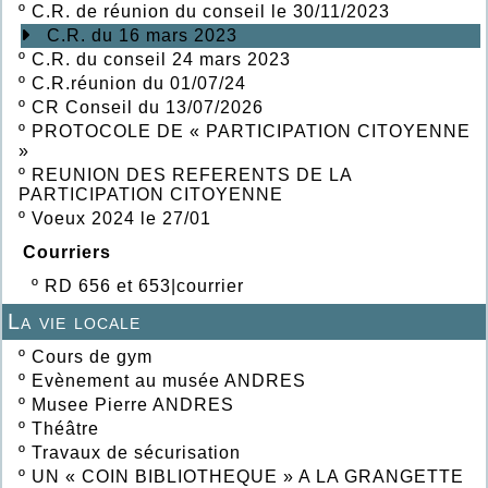
º
C.R. de réunion du conseil le 30/11/2023
C.R. du 16 mars 2023
º
C.R. du conseil 24 mars 2023
º
C.R.réunion du 01/07/24
º
CR Conseil du 13/07/2026
º
PROTOCOLE DE « PARTICIPATION CITOYENNE
»
º
REUNION DES REFERENTS DE LA
PARTICIPATION CITOYENNE
º
Voeux 2024 le 27/01
Courriers
º
RD 656 et 653|courrier
La vie locale
º
Cours de gym
º
Evènement au musée ANDRES
º
Musee Pierre ANDRES
º
Théâtre
º
Travaux de sécurisation
º
UN « COIN BIBLIOTHEQUE » A LA GRANGETTE