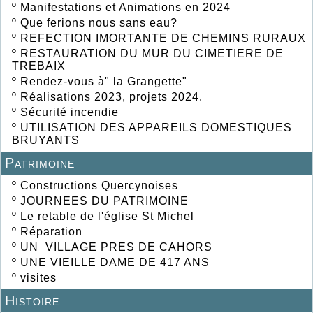
º
Manifestations et Animations en 2024
º
Que ferions nous sans eau?
º
REFECTION IMORTANTE DE CHEMINS RURAUX
º
RESTAURATION DU MUR DU CIMETIERE DE
TREBAIX
º
Rendez-vous à" la Grangette"
º
Réalisations 2023, projets 2024.
º
Sécurité incendie
º
UTILISATION DES APPAREILS DOMESTIQUES
BRUYANTS
Patrimoine
º
Constructions Quercynoises
º
JOURNEES DU PATRIMOINE
º
Le retable de l'église St Michel
º
Réparation
º
UN VILLAGE PRES DE CAHORS
º
UNE VIEILLE DAME DE 417 ANS
º
visites
Histoire