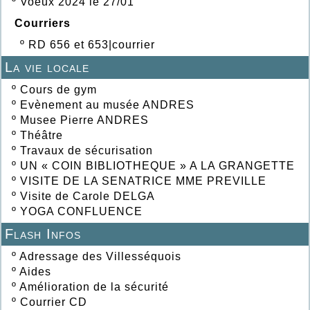
º
Voeux 2024 le 27/01
Courriers
º
RD 656 et 653|courrier
La vie locale
º
Cours de gym
º
Evènement au musée ANDRES
º
Musee Pierre ANDRES
º
Théâtre
º
Travaux de sécurisation
º
UN « COIN BIBLIOTHEQUE » A LA GRANGETTE
º
VISITE DE LA SENATRICE MME PREVILLE
º
Visite de Carole DELGA
º
YOGA CONFLUENCE
Flash Infos
º
Adressage des Villesséquois
º
Aides
º
Amélioration de la sécurité
º
Courrier CD