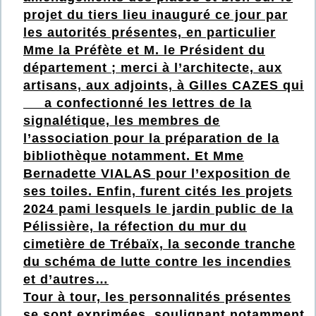
projet du tiers lieu inauguré ce jour par
les autorités présentes, en particulier
Mme la Préfète et M. le Prés
ident du
département ; merci à l’architecte, aux
artisans, aux adjoints, à Gilles CAZES qui
a confectionné les lettres de la
signalétique, les membres de
l’association pour la préparation de la
bibliothèque notamment. Et Mme
Bernadette VIALAS pour l’exposition de
ses toiles. Enfin, furent cités les projets
2024 pami lesquels le jardin public de la
Pélissière, la réfection du mur du
cimetière de Trébaïx, la seconde tranche
du schéma de lutte contre les incendies
et d’autres…
Tour à tour, les personnalités présentes
se sont exprimées, soulignant notamment