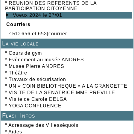
º
REUNION DES REFERENTS DE LA
PARTICIPATION CITOYENNE
Voeux 2024 le 27/01
Courriers
º
RD 656 et 653|courrier
La vie locale
º
Cours de gym
º
Evènement au musée ANDRES
º
Musee Pierre ANDRES
º
Théâtre
º
Travaux de sécurisation
º
UN « COIN BIBLIOTHEQUE » A LA GRANGETTE
º
VISITE DE LA SENATRICE MME PREVILLE
º
Visite de Carole DELGA
º
YOGA CONFLUENCE
Flash Infos
º
Adressage des Villesséquois
º
Aides