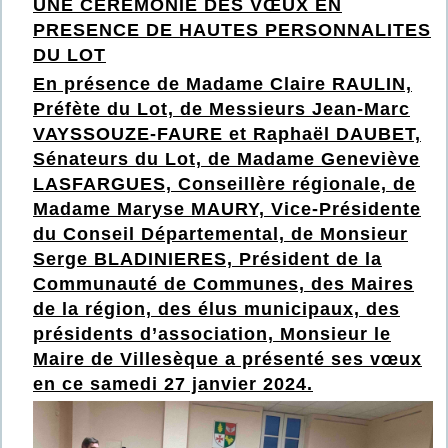
UNE CEREMONIE DES VŒUX EN
PRESENCE DE HAUTES PERSONNALITES
DU LOT
En présence de Madame Claire RAULIN,
Préfète du Lot, de Messieurs Jean-Marc
VAYSSOUZE-FAURE et Raphaël DAUBET,
Sénateurs du Lot, de Madame Geneviève
LASFARGUES, Conseillère régionale, de
Madame Maryse MAURY, Vice-Présidente
du Conseil Départemental, de Monsieur
Serge BLADINIERES, Président de la
Communauté de Communes, des Maires
de la région, des élus municipaux, des
présidents d’association, Monsieur le
Maire de
Villesèque a p
résenté ses vœux
en
ce
samedi 2
7 jan
vier 2024
.