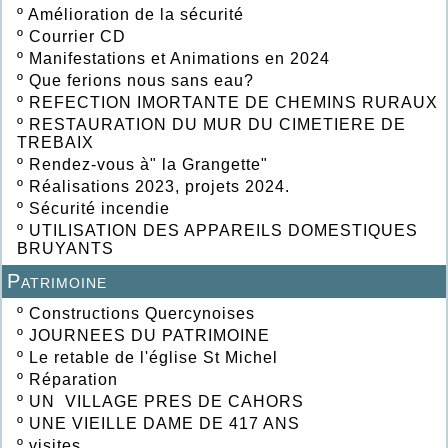
º
Amélioration de la sécurité
º
Courrier CD
º
Manifestations et Animations en 2024
º
Que ferions nous sans eau?
º
REFECTION IMORTANTE DE CHEMINS RURAUX
º
RESTAURATION DU MUR DU CIMETIERE DE
TREBAIX
º
Rendez-vous à" la Grangette"
º
Réalisations 2023, projets 2024.
º
Sécurité incendie
º
UTILISATION DES APPAREILS DOMESTIQUES
BRUYANTS
Patrimoine
º
Constructions Quercynoises
º
JOURNEES DU PATRIMOINE
º
Le retable de l'église St Michel
º
Réparation
º
UN VILLAGE PRES DE CAHORS
º
UNE VIEILLE DAME DE 417 ANS
º
visites