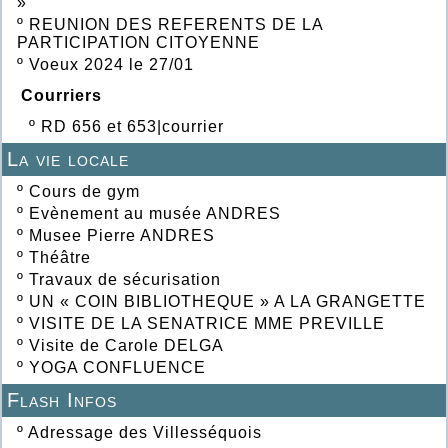
»
º
REUNION DES REFERENTS DE LA
PARTICIPATION CITOYENNE
º
Voeux 2024 le 27/01
Courriers
º
RD 656 et 653|courrier
La vie locale
º
Cours de gym
º
Evènement au musée ANDRES
º
Musee Pierre ANDRES
º
Théâtre
º
Travaux de sécurisation
º
UN « COIN BIBLIOTHEQUE » A LA GRANGETTE
º
VISITE DE LA SENATRICE MME PREVILLE
º
Visite de Carole DELGA
º
YOGA CONFLUENCE
Flash Infos
º
Adressage des Villesséquois