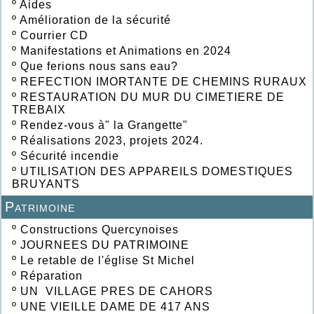
º
Aides
º
Amélioration de la sécurité
º
Courrier CD
º
Manifestations et Animations en 2024
º
Que ferions nous sans eau?
º
REFECTION IMORTANTE DE CHEMINS RURAUX
º
RESTAURATION DU MUR DU CIMETIERE DE
TREBAIX
º
Rendez-vous à" la Grangette"
º
Réalisations 2023, projets 2024.
º
Sécurité incendie
º
UTILISATION DES APPAREILS DOMESTIQUES
BRUYANTS
Patrimoine
º
Constructions Quercynoises
º
JOURNEES DU PATRIMOINE
º
Le retable de l'église St Michel
º
Réparation
º
UN VILLAGE PRES DE CAHORS
º
UNE VIEILLE DAME DE 417 ANS