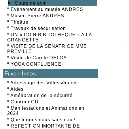
Cours de gym
º
Evènement au musée ANDRES
º
Musee Pierre ANDRES
º
Théâtre
º
Travaux de sécurisation
º
UN « COIN BIBLIOTHEQUE » A LA
GRANGETTE
º
VISITE DE LA SENATRICE MME
PREVILLE
º
Visite de Carole DELGA
º
YOGA CONFLUENCE
Flash Infos
º
Adressage des Villesséquois
º
Aides
º
Amélioration de la sécurité
º
Courrier CD
º
Manifestations et Animations en
2024
º
Que ferions nous sans eau?
º
REFECTION IMORTANTE DE