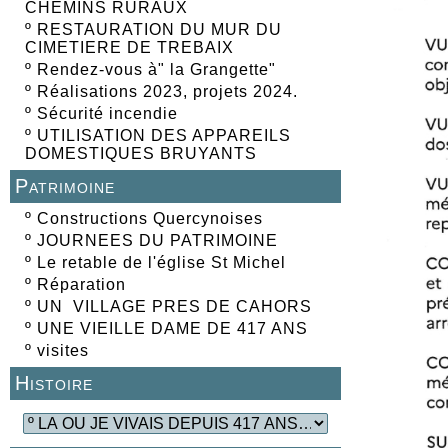
CHEMINS RURAUX
º
RESTAURATION DU MUR DU
CIMETIERE DE TREBAIX
º
Rendez-vous à" la Grangette"
º
Réalisations 2023, projets 2024.
º
Sécurité incendie
º
UTILISATION DES APPAREILS
DOMESTIQUES BRUYANTS
Patrimoine
º
Constructions Quercynoises
º
JOURNEES DU PATRIMOINE
º
Le retable de l'église St Michel
º
Réparation
º
UN VILLAGE PRES DE CAHORS
º
UNE VIEILLE DAME DE 417 ANS
º
visites
Histoire