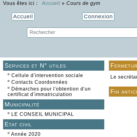
Vous êtes ici :
Accueil
»
Cours de gym
Accueil
Connexion
Services et N° utiles
Fermetur
º
Cellule d'intervention sociale
Le secréta
º
Contacts Coordonnées
º
Démarches pour l'obtention d'un
Fin antic
certificat d'immatriculation
Municipalité
º
LE CONSEIL MUNICIPAL
Etat civil
º
Année 2020