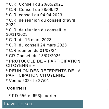
º
C.R. Conseil du 20/05/2021
º
C.R. Conseil du 28/09/22
º
C.R. conseil du 04 04 2023
º
C.R. de réunion du conseil d''avril
2024
º
C.R. de réunion du conseil le
30/11/2023
º
C.R. du 16 mars 2023
º
C.R. du conseil 24 mars 2023
º
C.R.réunion du 01/07/24
º
CR Conseil du 13/07/2026
º
PROTOCOLE DE « PARTICIPATION
CITOYENNE »
º
REUNION DES REFERENTS DE LA
PARTICIPATION CITOYENNE
º
Voeux 2024 le 27/01
Courriers
º
RD 656 et 653|courrier
La vie locale